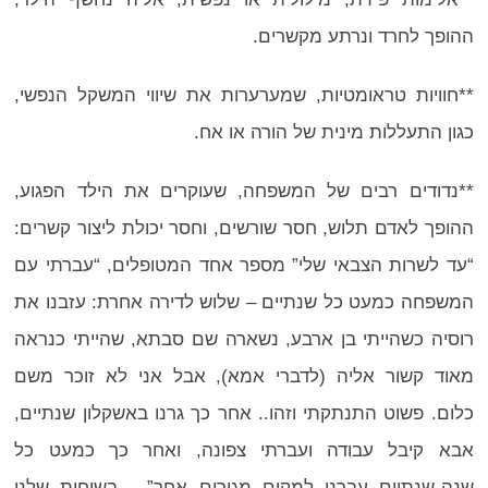
ההופך לחרד ונרתע מקשרים.
**חוויות טראומטיות, שמערערות את שיווי המשקל הנפשי,
כגון התעללות מינית של הורה או אח.
**נדודים רבים של המשפחה, שעוקרים את הילד הפגוע,
ההופך לאדם תלוש, חסר שורשים, וחסר יכולת ליצור קשרים:
“עד לשרות הצבאי שלי” מספר אחד המטופלים, “עברתי עם
המשפחה כמעט כל שנתיים – שלוש לדירה אחרת: עזבנו את
רוסיה כשהייתי בן ארבע, נשארה שם סבתא, שהייתי כנראה
מאוד קשור אליה (לדברי אמא), אבל אני לא זוכר משם
כלום. פשוט התנתקתי וזהו.. אחר כך גרנו באשקלון שנתיים,
אבא קיבל עבודה ועברתי צפונה, ואחר כך כמעט כל
שנה-שנתיים עברנו למקום מגורים אחר”… בשיחות שלנו