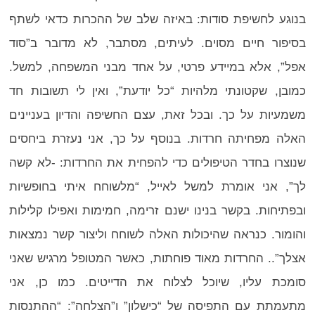
בנוגע לחשיפת סודות: באיזה שלב של ההכרות כדאי לשתף
בסיפור חיים מסוים. לעיתים, מסתבר, לא מדובר ב”סוד
אפל”, אלא במיידע פרטי, על אחד מבני המשפחה, למשל.
כמובן, שקטונתי מלהיות “כל יודעת”, ואין לי תשובות חד
משמעיות על כך. ובכל זאת, עצם החשיפה והדיון בעניינים
האלה מפחיתה חרדות. בנוסף על כך, אני נעזרת ביחסים
שנוצרו בחדר הטיפולים כדי להפחית את החרדות: -לא קשה
לך”, אני אומרת למשל לאייל, “מלשוחח איתי בחופשיות
ובפתיחות. בקשר בנינו ישנם זרימה, חמימות ואפילו קלילות
והומור. כנראה שהיכולות האלה לשוחח וליצור קשר נמצאות
אצלך”.. החרדות מאוד פוחתות, כאשר המטופל מרגיש שאני
סומכת עליו, שיוכל לצלוח את הדייטים. כמו כן, אני
מתעמתת עם התפיסה של “כישלון” ו”הצלחה”: “ההתנסות