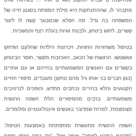
מתבהר לו, שההתנתקות היא מילת המפתח בסגנון חייה של
המשפחה בה גדל. מה הפלא שכמבוגר קשה לו ליצור
קשרים, לחוש ביטחון, ולבנות זוגיות בעלת רצף והמשכיות.
בטיפול משחזרות החוויות, זיכרונות הילדות שחלקם הודחקו
וטושטשו. הרגשות של הכאב, האכזבות מקשר, חוסר הביטחון
בקשרים עם האנשים המשמעותיים בחייהם או עם אחרים
(כגון חברים בני אותו גיל מהם נותקו) מעובדים. סיפורי החיים
הקטועים והלא בהירים נכתבים מחדש, והופכים לנרטיבים
משמעותיים. ברבים מהסיפורים הללו השפה הרגשית
מצומצמת, למרות שמדובר באנשים אינטליגנטיים ומלומדים.
השפה הרגשית מתעשרת ומתפתחת באמצעות הטיפול:
“מדהים במבט לאחור” אומר אייל, “עד כמה הייתי חסום