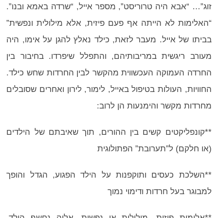
זוג”… “אבא היה טרוריסט”, מספר אייל, “שרדה באמא ובנו”.
“האלימות לא הייתה אף פעם פיזית, אלא מילולית ונפשית”
בביתו של אייל. מעבר לזאת, כילד נאלץ להגן על אימו, היה
מעורב ריגשית במריבותיהם, והתפלל שיפרדו. בחיבור בין
החרדה העמוקה העכשווית מהקשר לבין החרדות שחש כילד.
החוויות, העולות בטיפול באייל, לימור, לירון ואחרים שסובלים
מחרדות מקשר והימנעות הן לרוב:
**קונפליקטים קשים בין ההורים, תוך שאיבתם של הילדים
(או חלקם) ל”תערובת” הפתולוגית
**השלכת כעסים ותוקפנות על הילד הפגוע, הגדל והופך
למבוגר בעל חרדות ודימוי נמוך
**אלימות פיזית, מילולית או נפשית, אליה נחשף הילד,