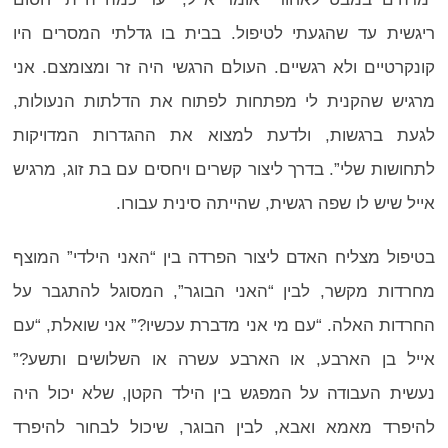
ריגשית עד שהגעתי לטיפול. בבית בו גדלתי המסרים היו
קונקרטיים ולא רגשיים. העולם הרגשי היה זר ומצומצם. אני
מרגיש שהקנית לי מפתחות לפתוח את הדלתות הנעולות,
לגעת ברגשות, ולדעת למצוא את ההגדרות המדויקות
לתחושות שלי”. בדרך ליצור קשרים ויחסים עם בת זוג, מרגיש
אייל שיש לו שפה רגשית, שהייתה סינית עבורו.
בטיפול מצליח האדם ליצור הפרדה בין “האני הילדי” המוצף
מחרדות מקשר, לבין “האני הבוגר”, המסוגל להתגבר על
החרדות האלה. “עם מי אני מדברת עכשיו?” אני שואלת, “עם
אייל בן הארבע, או הארבע עשרה או השלושים ותשע?”
נעשית העבודה על המפגש בין הילד הקטן, שלא יכול היה
להיפרד מאמא ואבא, לבין הבוגר, שיכול לבחור להיפרד