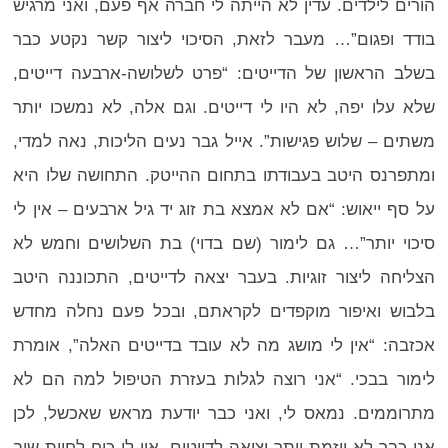
הורים לילדים. עדין לא הייתה לי חברה אף פעם, ואני מרגיש
בודד ופגום”… מעבר לזאת, הסיכוי ליצור קשר נקטע כבר
בשלב הראשון של הדייטים: “פרט לשלושה-ארבעה דייטים,
שלא עלו יפה, לא היו לי דייטים. וגם אלה, לא נמשכו יותר
משתים – שלוש פגישות”. אייל גבר נעים הליכות, נאה למדי,
ומתפרנס היטב בעבודתו בתחום ההייטק. התחושה שלו היא
על סף ייאוש: “אם לא אמצא בת זוג יד גיל ארבעים – אין לי
סיכוי יותר”… גם לימור (שם בדוי) בת השלושים וחמש לא
הצליחה ליצור זוגיות. בעבר יצאה לדייטים, התכוננה היטב
בלבוש ואיפור מוקפדים לקראתם, ובכל פעם נחלה מחדש
אכזבה: “אין לי מושג מה לא עובד בדייטים האלה”, אומרת
לימור בבכי. “אני רוצה לגלות בעזרת הטיפול למה הם לא
מתרוממים. נמאס לי, ואני כבר יודעת מראש שאכשל, לכן
אני כבר לא יוזמת יותר יציאה לדייטים. אין לי כוח לחוות שוב