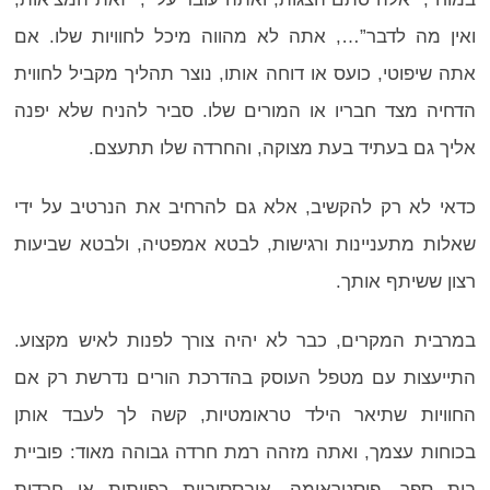
ואין מה לדבר”…, אתה לא מהווה מיכל לחוויות שלו. אם
אתה שיפוטי, כועס או דוחה אותו, נוצר תהליך מקביל לחווית
הדחיה מצד חבריו או המורים שלו. סביר להניח שלא יפנה
אליך גם בעתיד בעת מצוקה, והחרדה שלו תתעצם.
כדאי לא רק להקשיב, אלא גם להרחיב את הנרטיב על ידי
שאלות מתעניינות ורגישות, לבטא אמפטיה, ולבטא שביעות
רצון ששיתף אותך.
במרבית המקרים, כבר לא יהיה צורך לפנות לאיש מקצוע.
התייעצות עם מטפל העוסק בהדרכת הורים נדרשת רק אם
החוויות שתיאר הילד טראומטיות, קשה לך לעבד אותן
בכוחות עצמך, ואתה מזהה רמת חרדה גבוהה מאוד: פוביית
בית ספר, פוסטראומה, אובססיביות כפייתית או חרדות