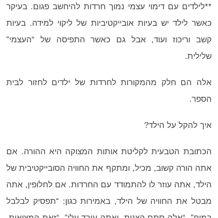
**לילדים עם דימוי עצמי נמוך חרדות להיחשב פגום. בעיקר
כאשר לילד יש בעיות אובייקטיביות של ליקוי למידה. בעיות
קשב וריכוז ועוד, אבל גם כאשר התפיסה של “העצמי”
שלילית.
אלה הם חלק מהמקורות לחרדות של ילדים לחזור לבית
הספר.
איך להקל על הילד?
הכתובת הטבעית לקליטת אותות המצוקה היא ההורה. אם
אתה הורה קשוב, מכיל, ומתקף את החוויה הסובייקטיבית של
הילד, אתה עוזר לו להתמודד עם החרדות. אם לחלופין, אתה
מבטל את החוויה של הילד, באמירות כגון: “תפסיק לבלבל
במוח”, “אלה סתם הצגות, ואתה עובד עלי”, “זאת המציאות,