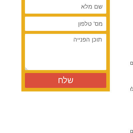
ם
שלח
ו
ם