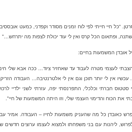
ושת ודאות”, אומר אמיר, שבגיל 55 חלה בסרטן. “כל חיי חייתי לפי לוח זמנים מסודר וקפדני, כמעט אובססיב
נה, ופתאום הכל קרס ואין לי עוד יכולת לצפות מה יתרחש…”
 אובדן המשמעות בחיים:
הצבתי לעצמי מטרה לעבוד עד שאחזיר ציוד… ככה אבא שלי חינ
 עכשיו אין לי יותר תוכן וגם אין לי אלטרנטיבה… העבודה הזריק
 סטטוס חברתי וכלכלי, התפרנסתי יפה, עזרתי לשני ילדיי לרכו
תי את הכוח והדימוי העצמי שלי, וזו היתה המשמעות של חיי”.
רש כאובדן כל מה שהעניק משמעות לחייו – העבודה. אמיר עב
יה מסוגל לפרוש, ליהנות עם בני משפחתו ולמצוא לעצמו ערוצים חדשים ש