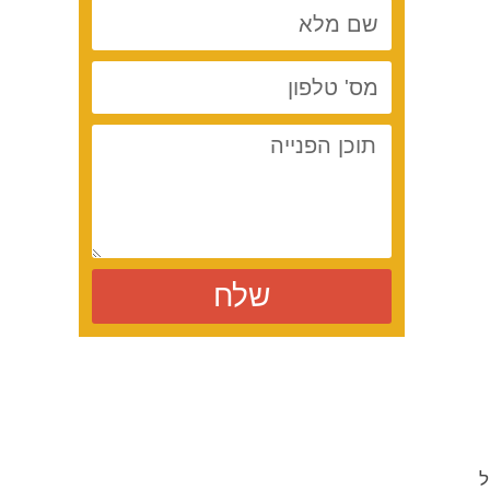
שלח
ל