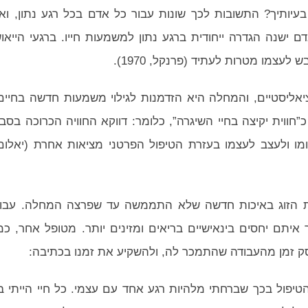
תיך? התשובות לכך שונות עבור כל אדם בכל רגע נתון, ואי
ישנה הגדרה ייחודית ברגע נתון למשמעות חייו. ברגעי הייאו
עצמו מטרות לעתיד (פרנקל, 1970).
יאליסטיים, והמחלה היא הזדמנות לגילוי משמעות חדשה בחיים
וית יקיצה בחיי השיגרה”, כלומר: דווקא החוויה הכרוכה בסב
מו ולעצב לעצמו בעזרת הטיפול הפרטני מציאות אחרת (יאלום
 הזוג באיכות חדשה שלא התממשה עד שפרצה המחלה. עבו
 איתם יחסים בינאישיים בריאים ומזינים יותר. מטופל אחר, כמ
ק זמן מהעבודה שהתמכר לה, ולהשקיע את זמנו בכתיבה:
 הטיפול בכך שברחתי מלהיות רגע אחד עם עצמי. כל חיי הייתי ב