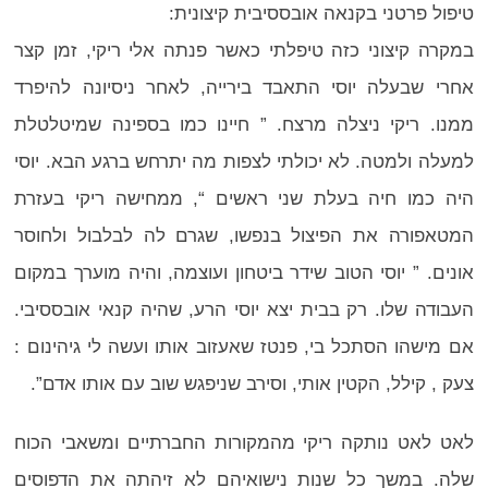
טיפול פרטני בקנאה אובססיבית קיצונית:
במקרה קיצוני כזה טיפלתי כאשר פנתה אלי ריקי, זמן קצר
אחרי שבעלה יוסי התאבד בירייה, לאחר ניסיונה להיפרד
ממנו. ריקי ניצלה מרצח. ” חיינו כמו בספינה שמיטלטלת
למעלה ולמטה. לא יכולתי לצפות מה יתרחש ברגע הבא. יוסי
היה כמו חיה בעלת שני ראשים “, ממחישה ריקי בעזרת
המטאפורה את הפיצול בנפשו, שגרם לה לבלבול ולחוסר
אונים. ” יוסי הטוב שידר ביטחון ועוצמה, והיה מוערך במקום
העבודה שלו. רק בבית יצא יוסי הרע, שהיה קנאי אובססיבי.
אם מישהו הסתכל בי, פנטז שאעזוב אותו ועשה לי גיהינום :
צעק , קילל, הקטין אותי, וסירב שניפגש שוב עם אותו אדם”.
לאט לאט נותקה ריקי מהמקורות החברתיים ומשאבי הכוח
שלה. במשך כל שנות נישואיהם לא זיהתה את הדפוסים