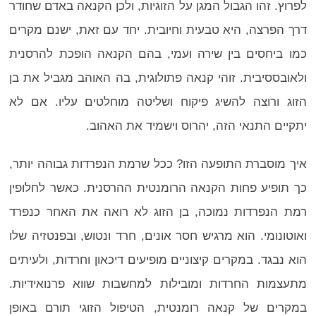
לפרוץ. זהו הגבול המגן על הזוגיות, ולכן הקנאה באדם שחודר
דרך הפרצה, היא טבעית וחיובית. יחד עם זאת, ישנם מקרים
כמו ביחסים בין שירה ועמי, בהם הקנאה הופכת להרסנית
ולאובססיבית. זוהי קנאה פתולוגית, בה האוהב מגביל את בן
הזוג ורוצה להשיג פיקוח ושליטה מוחלטים עליו. אם לא
יתקיים התנאי הזה, יהרוס וישמיד את האהוב.
איך מוסברת התופעה הזו? ככל שרמת הנפרדות גבוהה יותר,
כך תופיע פחות הקנאה הרומנטית ההרסנית. כאשר לחלופין
רמת הנפרדות נמוכה, בן הזוג לא רואה את האחר כנפרד
ואוטונומי. הוא מרגיש חסר אונים, חרד ונטוש, ובפנטזיה שלו
הוא נבגד. במקרים קיצוניים מופיעים דיכאון וחרדות, ולעיתים
מתעצמות החרדות ומובילות למחשבות שווא פרנואידיות.
במקרים של קנאה רומנטית, הטיפול הזוגי תורם באופן