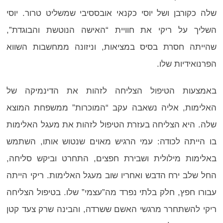
שלה כקורבן ושל יוסי כקנאי אובססיבי שמשליט טרור. יוסי
השליך על ריקי את חוויית “האישה הנוטשת והבוגדת”,
שהייתה חסרת בסיס במציאות, וניזונה ממחשבות השווא
הפרנואידיות שלו.
באמצעות הטיפול הצליחה לזהות את הדינמיקה של
האלימות, אליה נשאבה עקב “המוכרות” ממשפחת המוצא
שלה. היא הצליחה בעזרת הטיפול לזהות את מעגל האלימות
בו הייתה לכודה: עמי הרגיש מאוים שנטוש אותו, השתמש
באלימות מילולית ושבירת חפצים, התחרט וביקש סליחה,
החל שלב ירח הדבש ואחריו שוב מעגל האלימות. ריקי הייתה
עבורו חפץ, חלק בלתי נפרד מה”עצמי” שלו. בטיפול הצליחה
ריקי להשתחרר מרגשי האשם ששרדה, והבינה שרק צעד קטן