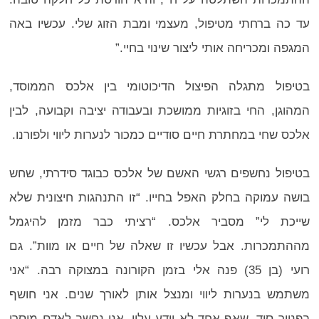
עד כה ברחתי מטיפול, מעצמי ומבת הזוג שלי. עכשיו באה
המגפה ומכריחה אותי ליצור שינוי בחיי.”
בטיפול מתגלה הפיצול הדיכוטומי בין אלכס הממוסד,
המהוגן, החי בזוגיות ממושכת ובעבודה יציבה וקבועה, לבין
אלכס שחי במחתרת חיים סודיים כמכור לנערות ליווי ולפורנו.
בטיפול נחשפים רגשי האשם של אלכס כבוגד סידרתי, שחש
בושה עמוקה בחלק האפל בחייו. “זו התנהגות חיצונית שלא
שייכת לי” מסביר אלכס. “רציתי כבר מזמן להיגמל
מההתמכרות. אבל עכשיו זו שאלה של חיים או מוות”. גם
רועי (בן 35) פנה אלי בזמן הקורונה במצוקה רבה. “אני
משתמש בנערות ליווי ומנצל אותן לאורך שנים. אני חושף
בפנייך סוד, שאף אחד לא יודע עליו. אני נחשב לאדם מוסרי