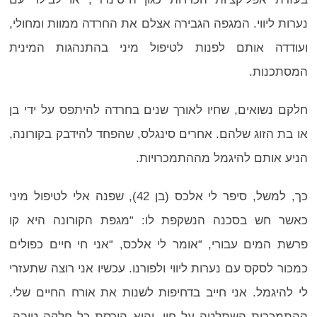
נערות ליווי. המגפה הגבירה אצלם את החרדה ממוות ומחולי,
ועודדה אותם לפנות לטיפול מיני בהתנהגות המינית
המסתכנות.
חלקם נשואים, שחיו לאורך שנים בחרדה להיתפס על ידי בן
או בת הזוג שלהם. אחרים סינגלס, שהפחד להידבק בקורונה,
הניע אותם להיגמל מההתמכרויות.
כך, למשל, סיפר לי אלכס (בן 42), שפנה אלי לטיפול מיני
כאשר חש בסכנה הנשקפת לו: “מגפת הקורונה היא קו
פרשת המים עבורי, “אומר לי אלכס, “אני חי חיים כפולים
כמכור לסקס עם נערות ליווי ולפורנו. עכשיו אני רוצה שתעזרי
לי להיגמל. אני חייב בדחיפות לשנות את אורח החיים שלי.
ההתמכרות השתלטה על חיי, והיא הורסת כל חלקה טובה.