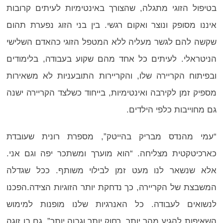
בטיפול הזוגי מתגלה, שהצורך באינטימיות לעיתים קרובות
איננו מסופק ונוצר ואקום רגשי. בין בני הזוג נפערת תהום
שקשה להם לגשר מעליה ללא המטפל הזוגי כהאדם השלישי
הניטראלי. לעיתים כל אחד מהם שקוע בעבודה, בלימודים
ובפיתוח הקריירה שלו, והקריירות התובעניות לא משאירות
מספיק זמן לקירבה ואינטימיות, בייחוד כשלצד הקריירה ישנה
גם מחוייבות כלפי הילדים.
“עמי מהנדס מבריק בהייטק”, מספרת רונית שעובדת
כארכיטקטית מצליחה. “הוא מוערך ומשתכר יפה וגם אני.
אלא שנשאר לנו מעט זמן לבילוי משותף. ככל שגדלה
המשבצת של הקריירה, כך נדחקת יותר הזוגיות הצידה.הפכנו
לנשואים לעבודה. כל האנרגיות שלנו מופנות למימוש
השאיפות להגיע מהר יותר, רחוק יותר וגבוה יותר”. גם בן זוגה