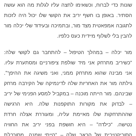
שונות כדי לברוח, וכשאימו לחצה עליו לגלות מה הוא עושה
הסתיר. באופן בו חשף יריב את הקושי שלו יכול היה לזכות
לתגובה אמפאטית מצד מור, ובתמיכה ובעידוד שלי יכלה מור
להבין בלי לשלוף מיידית כעס כלפיו.
מור יכלה – במהלך הטיפול – להתחבר גם לקושי שלה:
“כשיריב מתרחק אני מיד שולפת ציפורניים ומסתערת עליו.
אני מבינה שהוא מתרחק ממני, ואני משיגה את ההיפך”.
גילתה מור את האחריות שלה לדינמיקה של הקירבה מרחק
שבינהם. מור הייתה מוכנה – במקביל למסע הפנימי של יריב
– לבדוק את מקורות התוקפנות שלה. היא הרגישה
שההתרחקות שלו מאיימת עליה, ומעוררת אצלה חרדת
נטישה. “כילדה” – היא חושפת בפני יריב את החוויה
הסוביקטיבית של הכאב שלה – “הייתי שמנה, מסורבלת