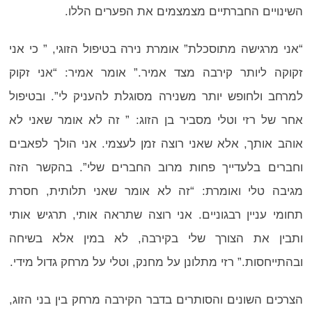
השינויים החברתיים מצמצמים את הפערים הללו.
“אני מרגישה מתוסכלת” אומרת נירה בטיפול הזוגי, ” כי אני
זקוקה ליותר קירבה מצד אמיר.” אומר אמיר: “אני זקוק
למרחב ולחופש יותר משנירה מסוגלת להעניק לי”. ובטיפול
אחר של רזי וטלי מסביר בן הזוג: ” זה לא אומר שאני לא
אוהב אותך, אלא שאני רוצה זמן לעצמי. אני הולך לפאבים
וחברים בלעדייך פחות מרוב החברים שלי”. בהקשר הזה
מגיבה טלי ואומרת: “זה לא אומר שאני תלותית, חסרת
תחומי עניין רבגוניים. אני רוצה שתראה אותי, תרגיש אותי
ותבין את הצורך שלי בקירבה, לא במין אלא בשיחה
ובהתייחסות.” רזי מתלונן על מחנק, וטלי על מרחק גדול מידי.
הצרכים השונים והסותרים בדבר הקירבה מרחק בין בני הזוג,