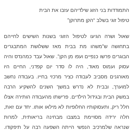
התמודדות בני הזוג שילדיהם עזבו את הבית
טיפול זוגי בשלב “הקן מתרוקן”
שאול ושרה הגיעו לטיפול הזוגי בשנות השישים לחייהם
בתחושה ש”משהו מת בבית מאז ששלושת המתבגרים
הבוגרים פרשו כנפיים ועפו מן הקן”. שאול עבד כמהנדס והיה
עסוק ועמוס מאוד, היה לו סדר יום קפדני, החיים היו
מאורגנים מסביב לעבודה כציר מרכזי בחייו. בעבודה נחשב
למוערך, ובבית לא נדרש במשך השנים להשקיע הרבה
במשק הבית ובגידול הילדים. פרישתו מהעבודה הותירה אצלו
חלל ריק, ותעסוקותיו החלופיות לא מילאו אותו. יחד עם זאת,
חלה ירידה מסויימת במצבו מבחינה בריאותית, למרות
שנראה שלמרכיב הנפשי הייתה השפעה רבה על תיפקודו.