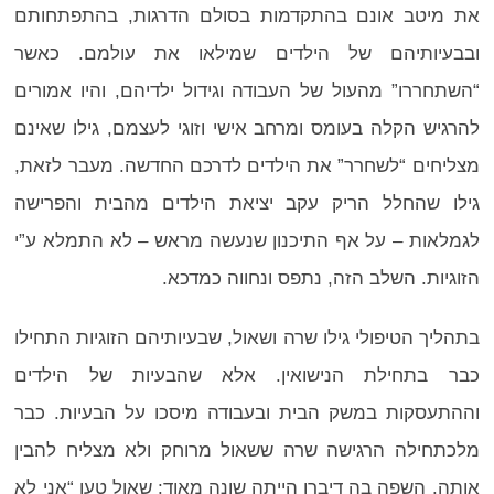
את מיטב אונם בהתקדמות בסולם הדרגות, בהתפתחותם
ובבעיותיהם של הילדים שמילאו את עולמם. כאשר
“השתחררו” מהעול של העבודה וגידול ילדיהם, והיו אמורים
להרגיש הקלה בעומס ומרחב אישי וזוגי לעצמם, גילו שאינם
מצליחים “לשחרר” את הילדים לדרכם החדשה. מעבר לזאת,
גילו שהחלל הריק עקב יציאת הילדים מהבית והפרישה
לגמלאות – על אף התיכנון שנעשה מראש – לא התמלא ע”י
הזוגיות. השלב הזה, נתפס ונחווה כמדכא.
בתהליך הטיפולי גילו שרה ושאול, שבעיותיהם הזוגיות התחילו
כבר בתחילת הנישואין. אלא שהבעיות של הילדים
וההתעסקות במשק הבית ובעבודה מיסכו על הבעיות. כבר
מלכתחילה הרגישה שרה ששאול מרוחק ולא מצליח להבין
אותה. השפה בה דיברו הייתה שונה מאוד: שאול טען “אני לא