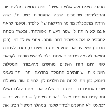
מבזבז מילים ולא גולש ריגשית”, והיה מרוצה מה”עיניניות
והתכליתיות שחוסכים הרבה התעסקות בשטויות”. שרה
הייתה מתוסכלת מחוסר הרגישות שלו כלפייה, וטענה ש”אף
פעם לא הייתה לו שפה ריגשית מפותחת”, וכאשר ניסתה
להסביר לו את ציפיותיה דחה אותה. אחרי שנולד רמי (הבן
הבכור) השקיעה את התעסקותה הרגשית בו, חזרה לעבודה
ומצאה לעצמה פרטנרים איתם יכלה להרגיש מובנת. לקראת
סוף היום חזרו השניים מותשים מהעבודה והמטלות
היומיומיות, ושיחותיהם התמקדו בהדרגה יותר ויותר בעניני
דיומא, כגון מתי לקחת את הילדים לגן, לחוגים ועוד. כשנולדו
שני האחרים כבר היה ברור שלכל אחד מהם עולם משלו
ותפקידים מוגדרים משלו. “הבית תיקתק” – הם מעידים –
“כמעט ולא התפנינו לביחד שלנו”. במהלך הטיפול הבינו את