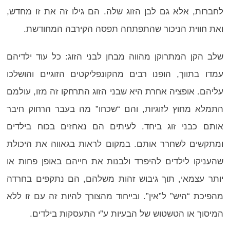
לחברות, אלא גם לבן הזוג שלה. הם גילו זה את זו מחדש,
ואת חווית הניכור שהתפתחה תפסה הקירבה המחודשת.
שלב הקן המתרוקן מהווה מבחן לבני הזוג: כל עוד ילדיהם
עמדו בתווך, הופנו רבים מהקונפליקטים הזוגיים והושלכו
עליהם. אופציה אחרת היא שבני הזוג התרחקו זה מזו, עולמם
התמלא מחוץ לזוגיות, והם “שכחו” מה בעבר הרחוק חיבר
אותם כבני זוג ביחד. לעיתים הם נאחזים בכוח בילדים
ומתקשים לשחרר אותם. במקום לראות בגאווה את היכולת
שהעניקו לילדים להיפרד ולבנות את חייהם באופן פחות או
יותר עצמאי, תוך גיבוש זהות משלהם, הם נתקפים בחרדה
מהפיכת “היש” ל”אין”. ובייחוד מהצורך להיות זה עם זו ללא
המיסוך או הטשטוש של הבעיות ע”י התעסקות בילדים.