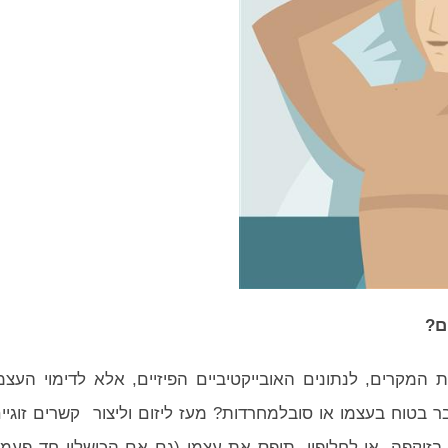
ם?
מקרים, לנתונים האובייקטיביים הפיזיים, אלא לדימוי העצמ
בטוח בעצמו או סובלמחרדות? מעז ליזום וליצור קשרים זוגיי
בזיקפה, או לחלופין, תופס את עצמו (גם אם הכישלון חד פעמי