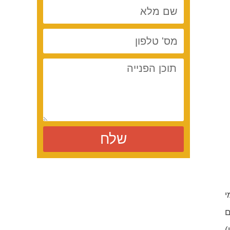
שלח
י
ם
)