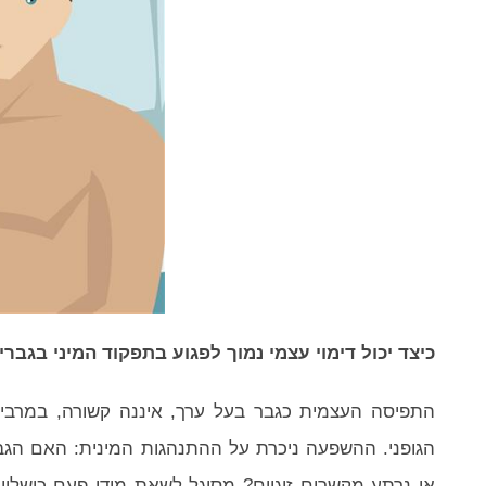
כיצד יכול דימוי עצמי נמוך לפגוע בתפקוד המיני בגברי
התפיסה העצמית כגבר בעל ערך, איננה קשורה, במרבית ה
הגופני. ההשפעה ניכרת על ההתנהגות המינית: האם הגבר 
או נרתע מקשרים זוגיים? מסוגל לשאת מידי פעם כישלון 