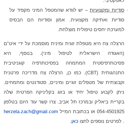
לאפקטיבי.
סודיות ומקצועיות
– יש לוודא שהמטפל המיני מקפיד על
סודיות ואתיקה מקצועית. אמון וסודיות הם הבסיס
למערכת יחסים טיפולית מוצלחת.
הרצלה צח היא מטפלת זוגית ומינית מוסמכת על ידי איט”ם
(האגודה הישראלית לטיפול מיני). בנוסף, היא
פסיכותרפיסטית המתמחה בפסיכותרפיה קוגניטיבית
התנהגותית (CBT). כמו כן, הרצלה צח מדריכה פרטנית
וקבוצתית של מטפלים זוגיים ומיניים, סטודנטים ומתמחים.
ניתן לקבוע טיפול יחיד או בזוג בקליניקה הפרטית שלה
בקריית ביאליק ובמרכז תל אביב. צרו קשר עוד היום בטלפון
054-4501925 או בכתובת המייל
herzela.zach@gmail.com
. לפרטים נוספים לחצו
כאן
.