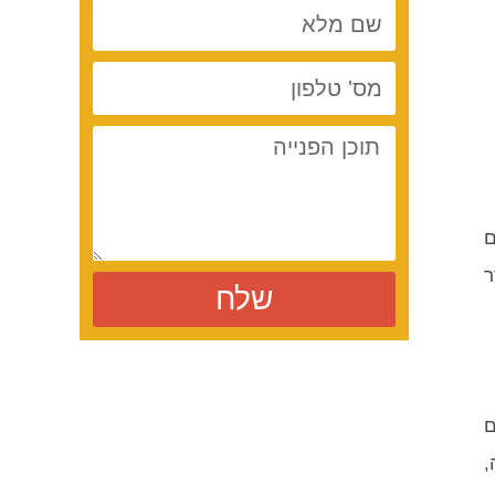
ם
ר
שלח
ם
,