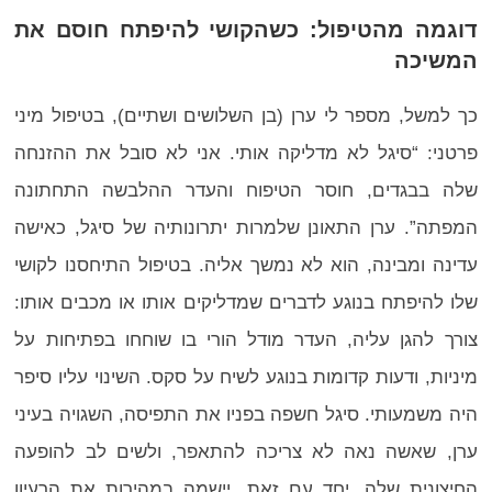
דוגמה מהטיפול: כשהקושי להיפתח חוסם את
המשיכה
כך למשל, מספר לי ערן (בן השלושים ושתיים), בטיפול מיני
פרטני: “סיגל לא מדליקה אותי. אני לא סובל את ההזנחה
שלה בבגדים, חוסר הטיפוח והעדר ההלבשה התחתונה
המפתה”. ערן התאונן שלמרות יתרונותיה של סיגל, כאישה
עדינה ומבינה, הוא לא נמשך אליה. בטיפול התיחסנו לקושי
שלו להיפתח בנוגע לדברים שמדליקים אותו או מכבים אותו:
צורך להגן עליה, העדר מודל הורי בו שוחחו בפתיחות על
מיניות, ודעות קדומות בנוגע לשיח על סקס. השינוי עליו סיפר
היה משמעותי. סיגל חשפה בפניו את התפיסה, השגויה בעיני
ערן, שאשה נאה לא צריכה להתאפר, ולשים לב להופעה
החיצונית שלה. יחד עם זאת, יישמה במהירות את הרעיון