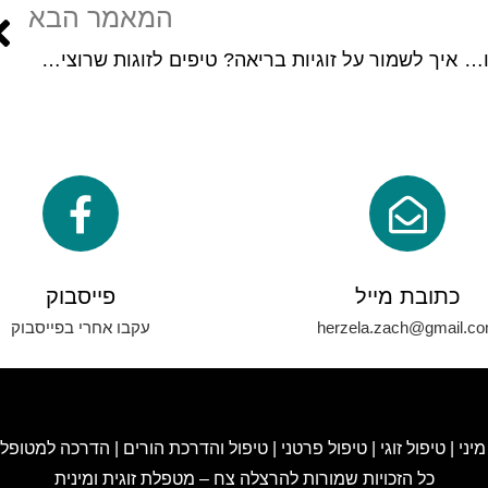
המאמר הבא
אינטימיות רגשית בזוגיות: כיצד ליצור חיבור רגשי ופתיחות
איך לשמור על זוגיות בריאה? טיפים לזוגות שרוצים להצליח
כתובת מייל
פייסבוק
herzela.zach@gmail.c
עקבו אחרי בפייסבוק
מיני
|
טיפול זוגי
|
טיפול פרטני
|
טיפול והדרכת הורים
|
הדרכה למטופלי
כ
ל הזכויות שמורות להרצלה צח – מטפלת זוגית ומינית