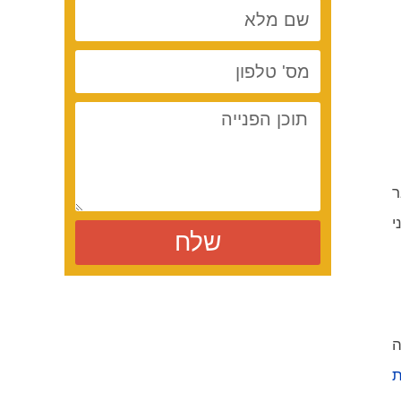
ר
י
שלח
ה
ת